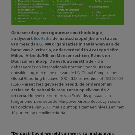
Gebaseerd op een rigoureuze methodologie,
analyseert
EcoVadis
de maatschappelijke prestaties
van meer dan 65.000 organisaties in 160 landen aan de
hand van 21 criteria, onderverdeeld in 4 categorieën:
Milieu, Arbeids/HR- en Mensenrechten, Ethiek en
Duurzame inkoop
.
De evaluatiemethode
– die
gebaseerd is op internationale normen voor duurzame
ontwikkeling, met name die van de UN Global Compact, het
Global Reporting Initiative (GRI), ILO-conventies of ISO 26000
(CSR) –
meet het gevoerde beleid, de ondernomen
acties en de behaalde resultaten op elk van de 21
criteria.
Hoewel de normen van EcoVadis gestaag zijn
toegenomen, verbeterde ManpowerGroup BeLux zijn score
ten opzichte van 2017, met 1 punt op algemeen niveau en met
10 punten op de milieucriteria.
“De post-Covid-wereld van werk zal inclusiever,