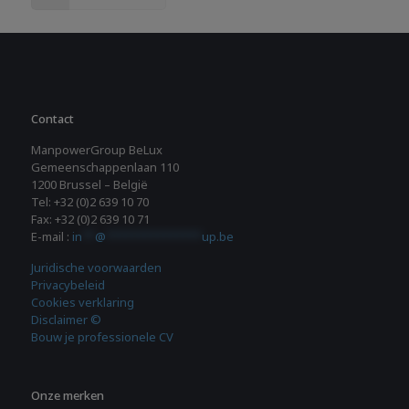
Contact
ManpowerGroup BeLux
Gemeenschappenlaan 110
1200 Brussel – België
Tel: +32 (0)2 639 10 70
Fax: +32 (0)2 639 10 71
E-mail :
in
**
@
***************
up.be
Juridische voorwaarden
Privacybeleid
Cookies verklaring
Disclaimer ©
Bouw je professionele CV
Onze merken