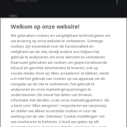
19 maart 2025
Jobs
Welkom op onze website!
HR Consultant Industrie & Logistiek –
We gebruiken cookies en vergelijkbare technologieën om
Oudenaarde
uw ervaring op onze website te verbeteren. Sommige
cookies zijn essentieel voor de functionaliteit en
Oudenaarde
Full Time
veiligheid van de site, terwijl andere ons helpen het
gebruik te analyseren om onze diensten te verbeteren.
Daarnaast gebruiken we cookies om gepersonaliseerde
HR Consultant Onsite – Key Account –
inhoud en gerichte advertenties te leveren, ook op
Vilvoorde & Zellik
sociale media. Door op 'Alles accepteren' te klikken, stemt
u in met het gebruik van cookies op uw apparaat om de
Vilvoorde
Full Time
navigatie op de site te verbeteren, het gebruik te
analyseren en onze marketinginspanningen te
ondersteunen. Dit omvat het delen van browse-
Hr Administratief Medewerker
informatie met derden, zoals onze marketingpartners. Als
u kiest voor 'Alles weigeren', respecteren we uw privacy
Gent
Full Time
en stellen we alleen essentiële cookies in voor de
werking van de site. Selecteer 'Cookie-instellingen' om
uw voorkeuren te beheren. U kunt uw opties op elk