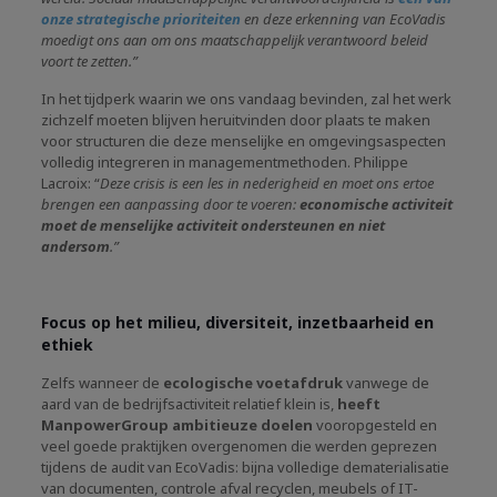
onze strategische prioriteiten
en deze erkenning van EcoVadis
moedigt ons aan om ons maatschappelijk verantwoord beleid
voort te zetten.”
In het tijdperk waarin we ons vandaag bevinden, zal het werk
zichzelf moeten blijven heruitvinden door plaats te maken
voor structuren die deze menselijke en omgevingsaspecten
volledig integreren in managementmethoden. Philippe
Lacroix: “
Deze crisis is een les in nederigheid en moet ons ertoe
brengen een aanpassing door te voeren:
economische activiteit
moet de menselijke activiteit ondersteunen en niet
andersom
.”
Focus op het milieu, diversiteit, inzetbaarheid en
ethiek
Zelfs wanneer de
ecologische voetafdruk
vanwege de
aard van de bedrijfsactiviteit relatief klein is,
heeft
ManpowerGroup ambitieuze doelen
vooropgesteld en
veel goede praktijken overgenomen die werden geprezen
tijdens de audit van EcoVadis: bijna volledige dematerialisatie
van documenten, controle afval recyclen, meubels of IT-