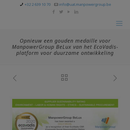
+32 2 639 10 70
info@uat.manpowergroup.be
Opnieuw een gouden medaille voor
ManpowerGroup BeLux van het EcoVadis-
platform voor duurzame ontwikkeling