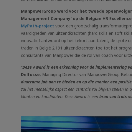
ManpowerGroup werd voor het tweede opeenvolgende
Management Company’ op de Belgian HR Excellence
MyPath-project
voor, een grootschalig transformatiepr
vaardigheden van uitzendkrachten (hard skills en soft skill
innovatief antwoord op het tekort aan talent, de grote ui
traden in België 2.191 uitzendkrachten toe tot het pro
consultants van Manpower die de rol van coach voor uitz
“
Deze Award is een erkenning voor de implementering v
Delfosse
, Managing Director van ManpowerGroup BeLu
duurzame job aan te bieden en op die manier een positi
zal het menselijke aspect een centrale rol blijven spelen in
klanten en kandidaten. Deze Award is een
bron van trots v