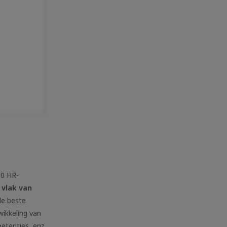
00 HR-
 vlak van
de beste
wikkeling van
etenties, enz.