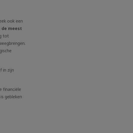
week ook een
n de meest
g tot
eweegbrengen.
ogische
 in zijn
e financiële
 is gebleken