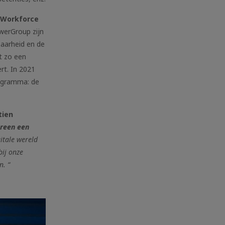
t Workforce
werGroup zijn
baarheid en de
dt zo een
rt. In 2021
rogramma: de
tien
ereen een
itale wereld
bij onze
n.
“