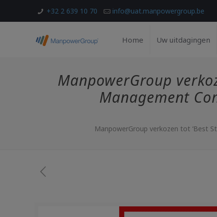
+32 2 639 10 70
info@uat.manpowergroup.be
Home
Uw uitdagingen
ManpowerGroup verkozen
Management Comp
ManpowerGroup verkozen tot ‘Best St