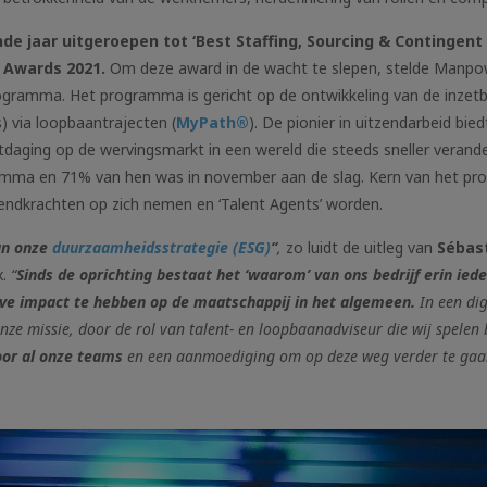
 jaar uitgeroepen tot ‘Best Staffing, Sourcing & Contingen
 Awards 2021.
Om deze award in de wacht te slepen, stelde Manpo
ogramma. Het programma is gericht op de ontwikkeling van de inzet
s) via loopbaantrajecten (
MyPath®
). De pionier in uitzendarbeid bie
tdaging op de wervingsmarkt in een wereld die steeds sneller verande
gramma en 71% van hen was in november aan de slag. Kern van het p
endkrachten op zich nemen en ‘Talent Agents’ worden.
an onze
duurzaamheidsstrategie (ESG)
“
,
zo luidt de uitleg van
Sébas
x.
“
Sinds de oprichting bestaat het ‘waarom’ van ons bedrijf erin ied
eve impact te hebben op de maatschappij in het algemeen.
In een dig
 onze missie, door de rol van talent- en loopbaanadviseur die wij spelen 
oor al onze teams
en een aanmoediging om op deze weg verder te gaa