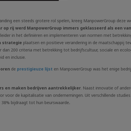
randing een steeds grotere rol spelen, kreeg ManpowerGroup deze 
aar op rij werd ManpowerGroup immers geklasseerd als een va
dleider in het definiëren en implementeren van normen met betrekkin
n strategie
plaatsen en positieve verandering in de maatschappij t
 dan 200 criteria met betrekking tot bedrijfscultuur, sociale en ecol
id en inclusie.
toren
de
prestigieuze lijst
en ManpowerGroup was het enige bedrijf
s en maken bedrijven aantrekkelijker
. Naast innovatie of ander
r voor de kapitalisatie van ondernemingen. Uit verschillende studies
 38% bijdraagt tot hun beurswaarde
.