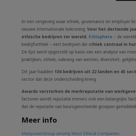
In een omgeving waar ethiek, governance en employer b
nieuwe internationale bekroning.
Voor het dertiende j
ethische bedrijven ter wereld.
Ethisphere
– de werel
bedrijfsethiek – eert bedrijven die e
thiek centraal in hu
De lijst werd opgesteld op basis van een analyse van meer
praktijken, ethiek, naleving van wetten, diversiteit, gelijkhe
Dit jaar haalden
136 bedrijven uit 22 landen en 45 sec
sector dat deze onderscheiding kreeg.
Awards versterken de merkreputatie van werkgever
factoren wordt reputatie immers ook een belangrijke facto
dat de reputatie van beursgenoteerde groepen gemiddeld
Meer info
ManpowerGroup among Most Ethical Companies