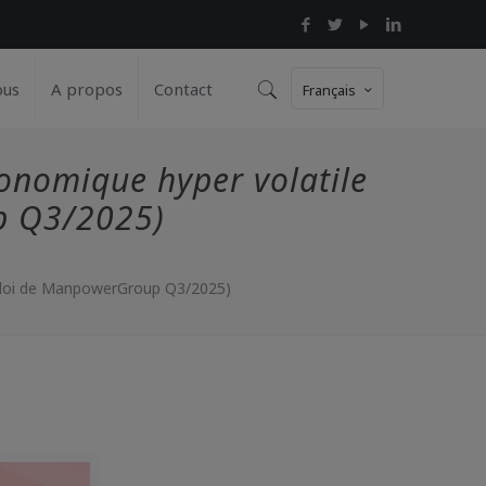
ous
A propos
Contact
Français
conomique hyper volatile
p Q3/2025)
mploi de ManpowerGroup Q3/2025)