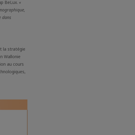
up BeLux.
«
émographique,
e dans
 la stratégie
en Wallonie
ion au cours
echnologiques,