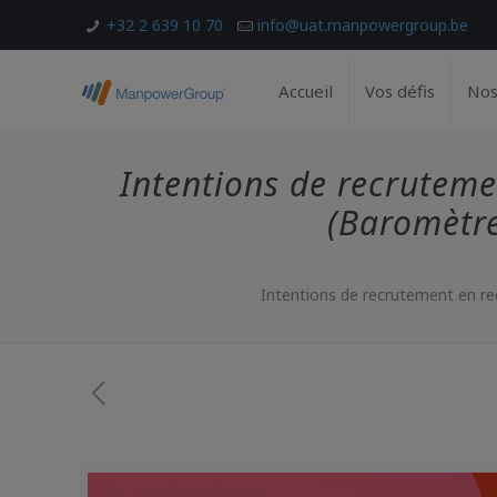
+32 2 639 10 70
info@uat.manpowergroup.be
Accueil
Vos défis
Nos
Intentions de recruteme
(Baromètr
Intentions de recrutement en r