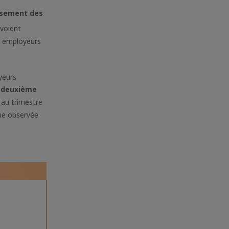
ssement des
voient
es employeurs
oyeurs
e deuxième
 au trimestre
nne observée