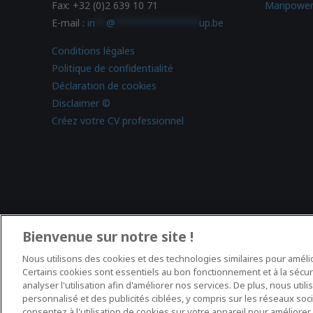
Fax: +32 (0)2 639 10 71
Manpower
E-mail :
in
**
@
***************
up.be
Conditions légales
Politique de confidentialité
Déclaration de cookies
Disclaimer ©
Créez votre CV professionnel
Bienvenue sur notre site !
Nous utilisons des cookies et des technologies similaires pour améli
Certains cookies sont essentiels au bon fonctionnement et à la sécuri
analyser l'utilisation afin d'améliorer nos services. De plus, nous ut
personnalisé et des publicités ciblées, y compris sur les réseaux socia
consentez à l'utilisation de cookies sur votre appareil pour améliorer la