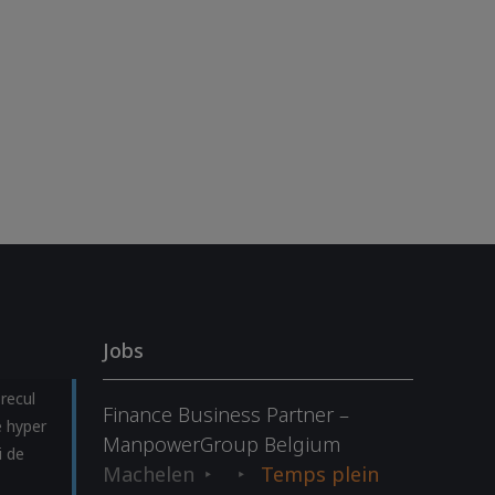
Jobs
recul
Finance Business Partner –
 hyper
ManpowerGroup Belgium
i de
Machelen
Temps plein