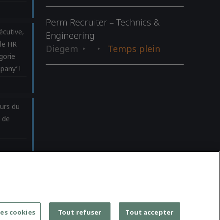
Perm Recruiter – Technics &
écutive,
Engineering
le HR
Diegem
Temps plein
gorie
pany’ !
urs du
t de
e
es cookies
Tout refuser
Tout accepter