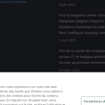
Group Worldwide
9 juin 2025
Pour la cinquième année cons
Manpower Belgium remporte 
Excellence Award dans la caté
‘Best Staffing & Sourcing Com
2 avril 2025
Près de la moitié des employe
secteur IT en Belgique prévoi
recruter au prochain trimestr
19 mars 2025
orer votre expérience sur notre site web.
té du site, tandis que d'autres nous aident à
ilisons des cookies pour fournir du contenu
ux. En cliquant sur 'Accepter tout', vous
Paramètres d
 navigation sur le site, analyser l'utilisation et