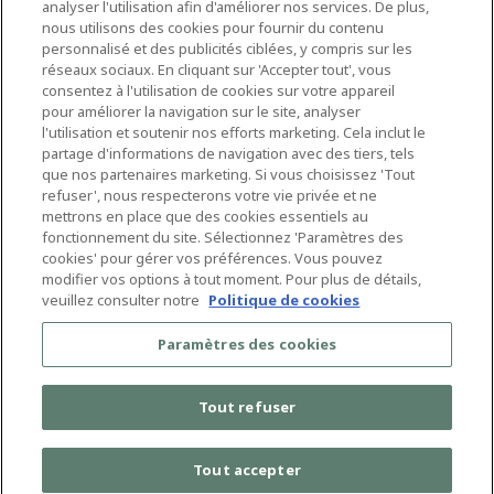
analyser l'utilisation afin d'améliorer nos services. De plus,
nous utilisons des cookies pour fournir du contenu
Finance Business Partner – ManpowerGroup
personnalisé et des publicités ciblées, y compris sur les
Belgium
réseaux sociaux. En cliquant sur 'Accepter tout', vous
consentez à l'utilisation de cookies sur votre appareil
Machelen
Temps plein
pour améliorer la navigation sur le site, analyser
l'utilisation et soutenir nos efforts marketing. Cela inclut le
partage d'informations de navigation avec des tiers, tels
Perm Recruiter – Technics & Engineering
que nos partenaires marketing. Si vous choisissez 'Tout
refuser', nous respecterons votre vie privée et ne
Diegem
Temps plein
mettrons en place que des cookies essentiels au
fonctionnement du site. Sélectionnez 'Paramètres des
cookies' pour gérer vos préférences. Vous pouvez
modifier vos options à tout moment. Pour plus de détails,
veuillez consulter notre
Politique de cookies
Paramètres des cookies
Tout refuser
© 2024 ManpowerGroup Belgium. All Rights Reserved |
|
My GDPR rights.
Paramètres des cookies
Tout accepter