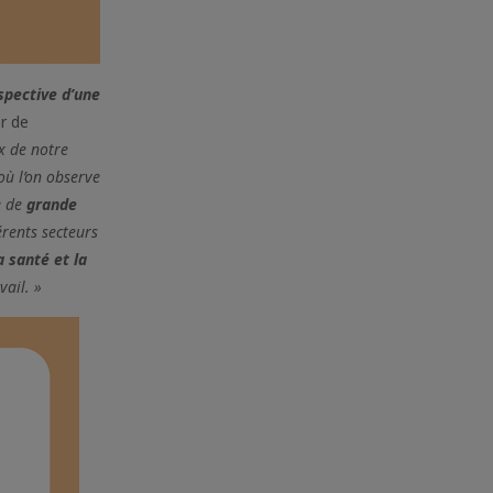
spective d’une
r de
x de notre
 où l’on observe
e de
grande
érents secteurs
a santé et la
vail. »