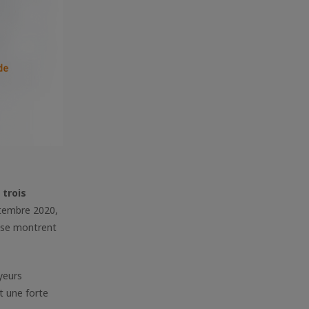
 trois
eptembre 2020,
se montrent
oyeurs
st une forte