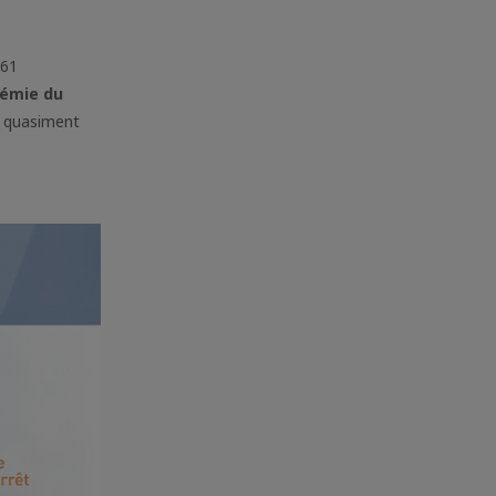
461
démie du
e quasiment