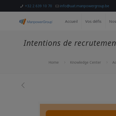
+32 2 639 10 70
info@uat.manpowergroup.be
Accueil
Vos défis
Nos
Intentions de recrutemen
Home
Knowledge Center
Ac